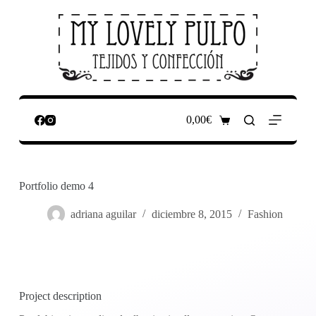
S
a
l
t
a
r
a
l
c
0,00
€
Carro
o
de
n
compra
t
e
n
Portfolio demo 4
i
d
adriana aguilar
diciembre 8, 2015
Fashion
o
Project description