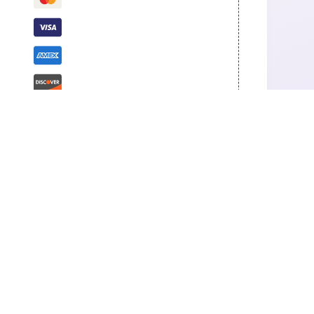
a
o
a